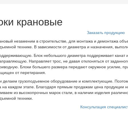
оки крановые
Заказать продукцию
ановый незаменим в строительстве, для монтажа и демонтажа объек
дъемной технике. В зависимости от диаметра и назначения, выпо
оддерживающую. Блок небольшого диаметра поддерживает канат и
аправляющую. Направляет трос, не давая отклоняться от заданног
риводную. Блоки большего размера передают окружное усилие, пра
ащищен от перетирания.
 делаем грузоподъемное оборудование и комплектующие. Поэтом
а на каждом этапе. Благодаря прямым продажам цена продукции ни
ливаем из высокопрочных марок стали, в наличии изделия различн
дъемной техники.
Консультация специалис