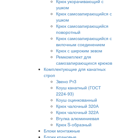
Крюк укорачивающий с
ушком
Крюк самозапирающийся с
ушком
Крюк самозапирающийся
поворотный
Крюк самозапирающийся с
вилочным соединением
Крюк с широким зевом
Ремкомплект для
самозапирающихся крюков
Комплектующие для канатных
строп
Звено Рт3
Коуш канатный (ГОСТ
2224-93)
Коуш оцинкованный
Крюк чалочный 320А
Крюк чалочный 322А
Втулка алюминиевая
Крюк S-образный
Блоки монтажные
Блоки крановые