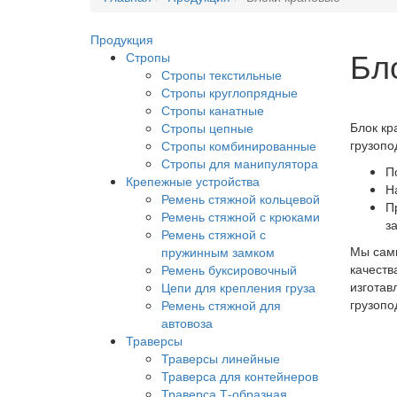
Продукция
Бл
Стропы
Стропы текстильные
Стропы круглопрядные
Стропы канатные
Блок кр
Стропы цепные
грузопо
Стропы комбинированные
Стропы для манипулятора
П
Крепежные устройства
Н
Ремень стяжной кольцевой
П
Ремень стяжной с крюками
з
Ремень стяжной с
Мы сами
пружинным замком
качеств
Ремень буксировочный
изготав
Цепи для крепления груза
грузопо
Ремень стяжной для
автовоза
Траверсы
Траверсы линейные
Траверса для контейнеров
Траверса Т-образная