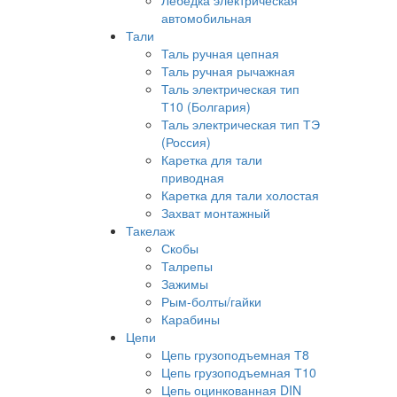
Лебедка электрическая
автомобильная
Тали
Таль ручная цепная
Таль ручная рычажная
Таль электрическая тип
Т10 (Болгария)
Таль электрическая тип ТЭ
(Россия)
Каретка для тали
приводная
Каретка для тали холостая
Захват монтажный
Такелаж
Скобы
Талрепы
Зажимы
Рым-болты/гайки
Карабины
Цепи
Цепь грузоподъемная Т8
Цепь грузоподъемная Т10
Цепь оцинкованная DIN